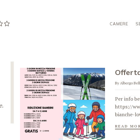
CAMERE
S
Offerta
By Albergo Bell
Per info b
e.
https://ww
bianche-lo
READ MO