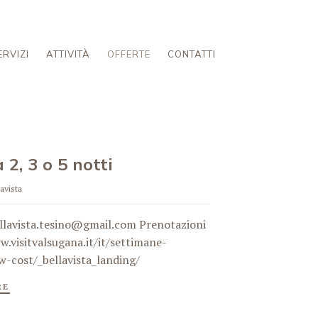
ERVIZI
ATTIVITÀ
OFFERTE
CONTATTI
 2, 3 o 5 notti
avista
ellavista.tesino@gmail.com Prenotazioni
w.visitvalsugana.it/it/settimane-
w-cost/_bellavista_landing/
RE