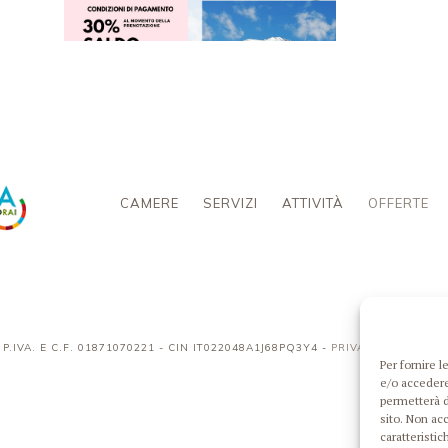
CAMERE
SERVIZI
ATTIVITÀ
OFFERTE
P.IVA. E C.F. 01871070221 - CIN IT022048A1J68PQ3Y4 -
PRIVACY POLICY
Per fornire 
e/o accedere
permetterà d
sito. Non ac
caratteristic